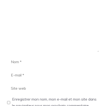
Commentaire
Nom
E-
mail
Site
web
Enregistrer mon nom, mon e-mail et mon site dans
le navigateur pour mon prochain commentaire.