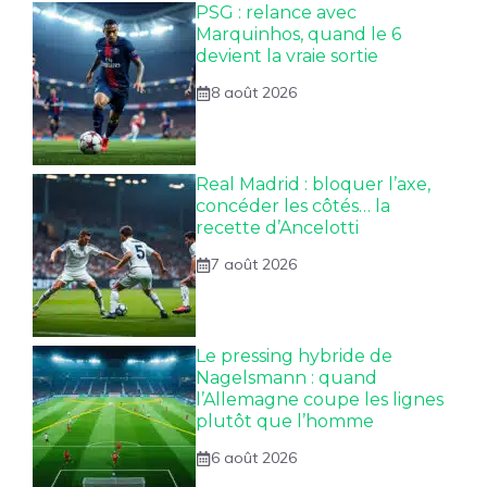
PSG : relance avec
Marquinhos, quand le 6
devient la vraie sortie
8 août 2026
Real Madrid : bloquer l’axe,
concéder les côtés… la
recette d’Ancelotti
7 août 2026
Le pressing hybride de
Nagelsmann : quand
l’Allemagne coupe les lignes
plutôt que l’homme
6 août 2026