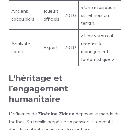
« Une inspiration
Anciens
Joueurs
2016
sur et hors du
coéquipiers
officiels
terrain. »
« Une vision qui
Analyste
redéfinit le
Expert
2019
sportif
management
footballistique. »
L’héritage et
l’engagement
humanitaire
L’influence de
Zinédine Zidane
dépasse le monde du
football. Sa famille perpétue sa passion. Il s’investit
dans le caritatif depuis plus de vingt ans.