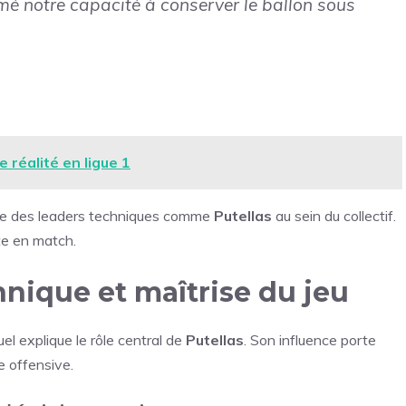
mé notre capacité à conserver le ballon sous
e réalité en ligue 1
ôle des leaders techniques comme
Putellas
au sein du collectif.
te en match.
hnique et maîtrise du jeu
el explique le rôle central de
Putellas
. Son influence porte
ve offensive.