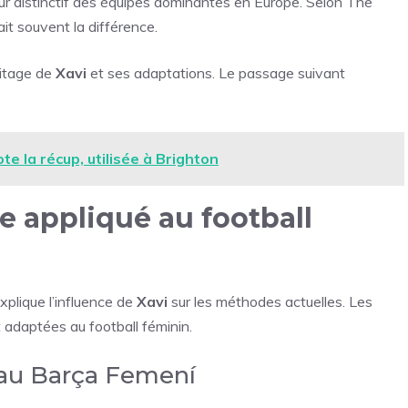
ur distinctif des équipes dominantes en Europe. Selon The
ait souvent la différence.
ritage de
Xavi
et ses adaptations. Le passage suivant
ote la récup, utilisée à Brighton
ue appliqué au football
xplique l’influence de
Xavi
sur les méthodes actuelles. Les
t adaptées au football féminin.
 au Barça Femení